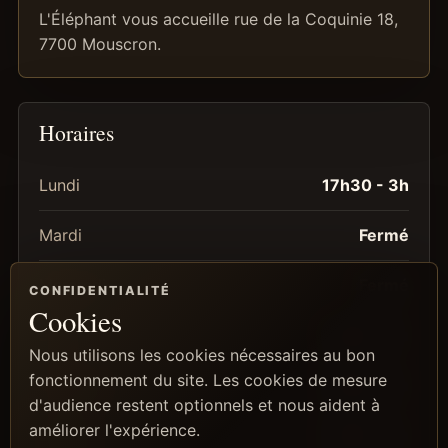
L'Éléphant vous accueille rue de la Coquinie 18,
7700 Mouscron.
Horaires
Lundi
17h30 - 3h
Mardi
Fermé
Mercredi
Fermé
CONFIDENTIALITÉ
Cookies
Jeudi
17h30 - 3h
Nous utilisons les cookies nécessaires au bon
fonctionnement du site. Les cookies de mesure
Vendredi
17h30 - 3h
d'audience restent optionnels et nous aident à
améliorer l'expérience.
Samedi
17h30 - 3h